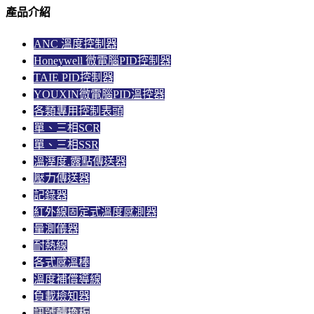
產品介紹
ANC 溫度控制器
Honeywell 微電腦PID控制器
TAIE PID控制器
YOUXIN微電腦PID溫控器
各類專用控制表頭
單、三相SCR
單、三相SSR
溫溼度.露點傳送器
壓力傳送器
記錄器
紅外線固定式溫度感測器
量測儀器
耐熱線
各式感溫棒
溫度補償導線
負載檢知器
訊號轉換板