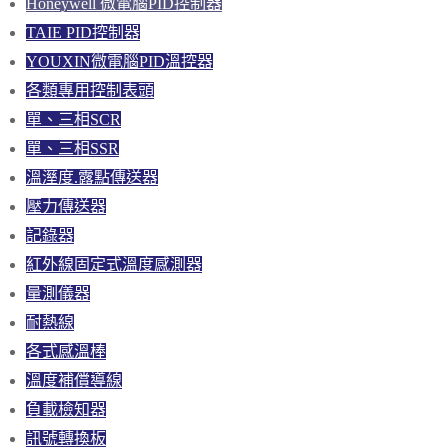
Honeywell 微電腦PID控制器
TAIE PID控制器
YOUXIN微電腦PID溫控器
各類專用控制表頭
單、三相SCR
單、三相SSR
溫溼度.露點傳送器
壓力傳送器
記錄器
紅外線固定式溫度感測器
量測儀器
耐熱線
各式感溫棒
溫度補償導線
負載檢知器
訊號轉換板