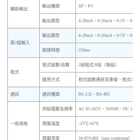
輸出種類
SP、PV
輔助輸出
輸出類型
4-20mA、0-20mA、0-5V、0-10
輸出類型
4-20mA、0-20mA、0-5V、0-10
第2組輸入
取樣時間
250ms
程式組數/段數
2組程式/8段（每組）
程式
選用方式
程式組數連結及重複、程式/段
通訊
通訊種類
RS-232、RS-485
供給電壓及頻率
AC 85-265V、50/60H、DC 15-5
一般規格
周圍溫度
-25℃-65℃
周圍溼度
50-85%RH（non condesing）